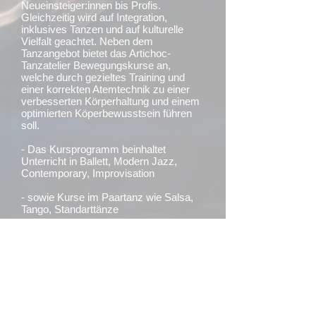
Neueinsteiger:innen bis Profis.
Gleichzeitig wird auf Integration,
inklusives Tanzen und auf kulturelle
Vielfalt geachtet. Neben dem
Tanzangebot bietet das Artichoc-
Tanzatelier Bewegungskurse an,
welche durch gezieltes Training und
einer korrekten Atemtechnik zu einer
verbesserten Körperhaltung und einem
optimierten Köperbewusstsein führen
soll.
- Das Kursprogramm beinhaltet
Unterricht in Ballett, Modern Jazz,
Contemporary, Improvisation
- sowie Kurse im Paartanz wie Salsa,
Tango, Standarttänze
- Kurse für Teilnehmer:innen mit
verschiedenen Bedürfnissen..
Inklusives Tanzteater
- und Tanzsiltarten aus verschiedenen
Kulturen wie Indischer Tanz, Flamenco.