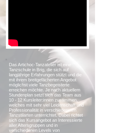
Das Artichoc-Tanzatelier ist eine
Tanzschule in Brig, die sich auf
langjährige Erfahrungen stützt und die
mit ihrem breitgefächerten Angebot
möglichst viele Tanzbegeisterte
erreichen möchte. Je nach aktuellem
Stundenplan setzt sich das Team aus
10 - 12 Kursleiter:innen zusammen,
welches mit sehr viel Leidenschaft und
Professionalität in verschiedensten
Tanzstilarten unterrichtet. Dabei richtet
sich das Kursangebot an Interessierte
aller Altersgruppen und in
verschiedenen Levels von